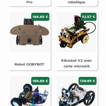
Pro
robotique
186.85 €
92.57 €
Kitro:bot V2 avec
Robot OOBYBOT
carte micro:bit
104.88 €
130.09 €