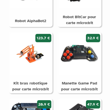
Robot BitCar pour
Robot AlphaBot2
carte micro:bit
123.7 €
32.9 €
Kit bras robotique
Manette Game Pad
pour carte micro:bit
pour carte micro:bit
28.9 €
47.9 €