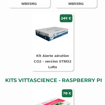
WB55RG
WB55RG
249 €
Kit Alerte aération
CO2 - version STM32
LoRa
KITS VITTASCIENCE - RASPBERRY PI
70 €