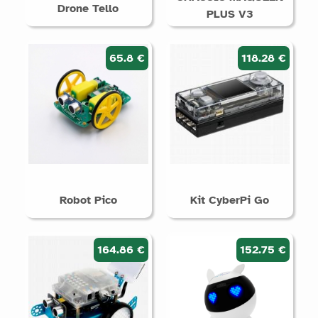
Drone Tello
PLUS V3
65.8 €
118.28 €
Robot Pico
Kit CyberPi Go
164.86 €
152.75 €