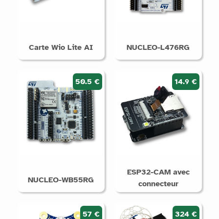
Carte Wio Lite AI
NUCLEO-L476RG
50.5 €
14.9 €
ESP32-CAM avec
NUCLEO-WB55RG
connecteur
57 €
324 €