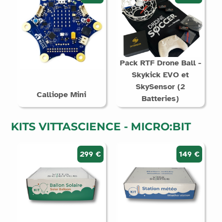
Pack RTF Drone Ball -
Skykick EVO et
SkySensor (2
Calliope Mini
Batteries)
KITS VITTASCIENCE - MICRO:BIT
299 €
149 €