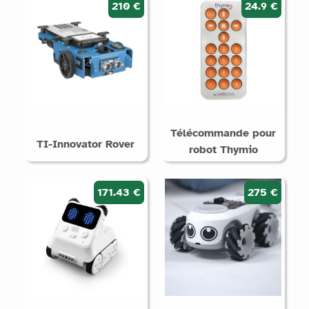
210 €
24.9 €
Télécommande pour
TI-Innovator Rover
robot Thymio
171.43 €
275 €