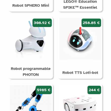
LEGO® Education
Robot SPHERO Mini
SPIKE™ Essentiel
308.92 €
258.85 €
Robot programmable
Robot TTS Loti-bot
PHOTON
5985 €
244 €