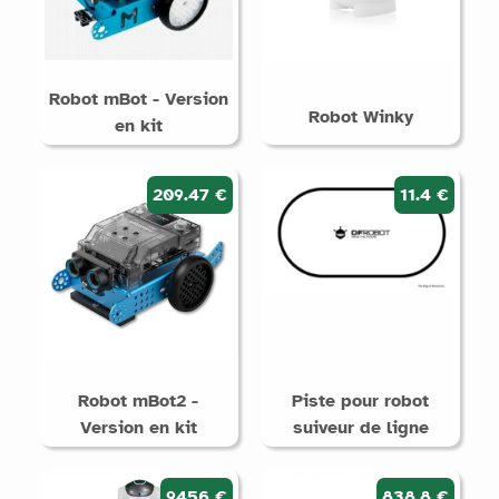
Robot mBot - Version
Robot Winky
en kit
209.47 €
11.4 €
Robot mBot2 -
Piste pour robot
Version en kit
suiveur de ligne
9456 €
838.8 €