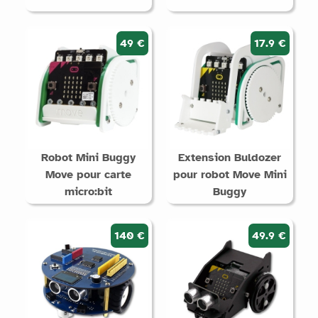
49 €
17.9 €
Robot Mini Buggy
Extension Buldozer
Move pour carte
pour robot Move Mini
micro:bit
Buggy
140 €
49.9 €