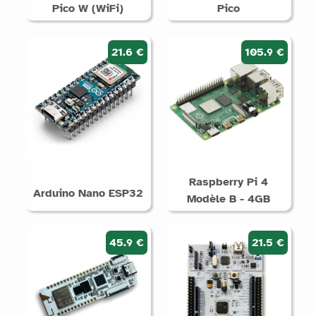
Pico W (WiFi)
Pico
21.6 €
105.9 €
Raspberry Pi 4
Arduino Nano ESP32
Modèle B - 4GB
45.9 €
21.5 €