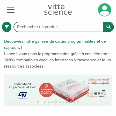
Gérez v
MATÉRIEL
Découvrez notre gamme de cartes programmables et de
capteurs !
Lancez-vous dans la programmation grâce à ces éléments
374
100% compatibles avec les interfaces Vittascience et leurs
produits
ressources associées.
disponibles
Catalogue
Premium
Tous les produits
Tous