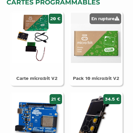
CARTES PROGRAMMABLES
les
produits
20 €
En rupture
Supports
Arduino
Micro:bit
Raspberry
Pi /
QuickPi
STM32
Carte micro:bit V2
Pack 10 micro:bit V2
Sans
électronique
21 €
34.5 €
Catégories