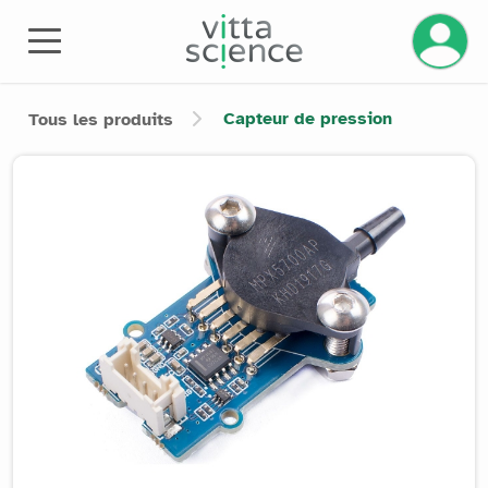
Gérez v
Capteur de pression
Tous les produits
Product image slider