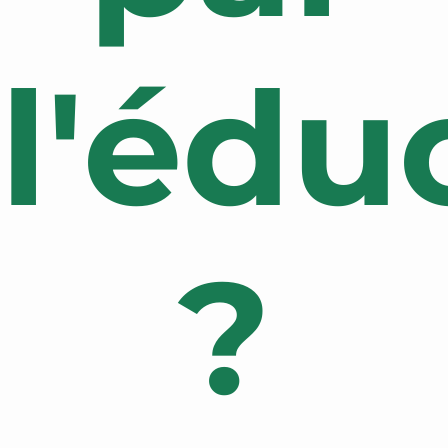
l'édu
?