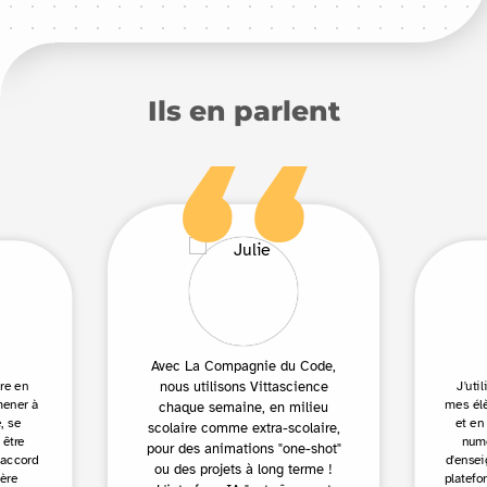
Ils en parlent
Avec La Compagnie du Code,
nous utilisons Vittascience
dre en
J'uti
mener à
mes él
chaque semaine, en milieu
, se
et en
scolaire comme extra-scolaire,
 être
numé
pour des animations "one-shot"
’accord
d'ensei
ou des projets à long terme !
ière
platefo