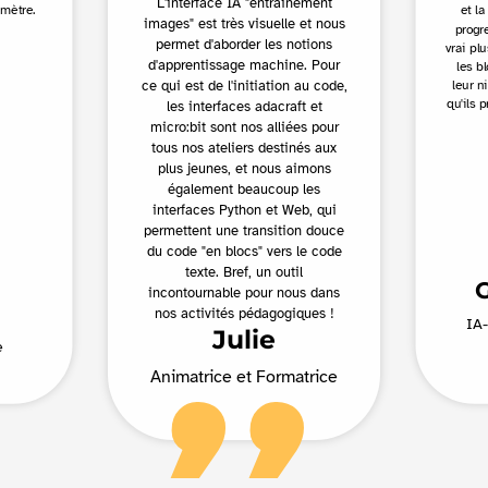
L'interface IA "entraînement
amètre.
et la
images" est très visuelle et nous
progr
permet d'aborder les notions
vrai pl
d'apprentissage machine. Pour
les b
ce qui est de l'initiation au code,
leur n
qu'ils 
les interfaces adacraft et
micro:bit sont nos alliées pour
tous nos ateliers destinés aux
plus jeunes, et nous aimons
également beaucoup les
interfaces Python et Web, qui
permettent une transition douce
du code "en blocs" vers le code
texte. Bref, un outil
incontournable pour nous dans
nos activités pédagogiques !
IA
Julie
e
Animatrice et Formatrice