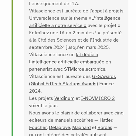
l’enseignement de l’IA.
Vittascience est lauréate de l’appel à projets
Universcience sur le thème
«L’intelligence
artificielle à notre service »
avec le projet «
Entraînez une IA en 2 minutes ! », présenté
à la Cité des Sciences et de l’Industrie de
septembre 2024 jusqu’en mars 2025.
Vittascience lance un
kit dédié à
l’intelligence artificielle embarquée
en
partenariat avec
STMicroelectronics
.
Vittascience est lauréate des
GESAwards
(Global EdTech Startups Awards)
France
2024.
Les projets
Verdinum
et
I-NOVMICRO 2
voient le jour.
Nous avons le plaisir de collaborer avec cinq
éditeurs de manuels scolaires —
Hatier
,
Foucher
,
Delagrave
,
Magnard
et
Bordas
—
qui ont intégré des activités utilisant