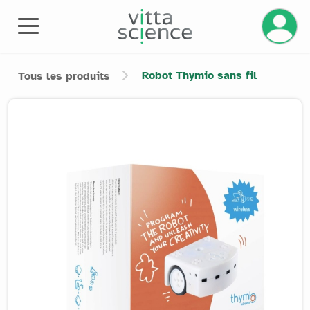
Gérez v
Robot Thymio sans fil
Tous les produits
Product image slider