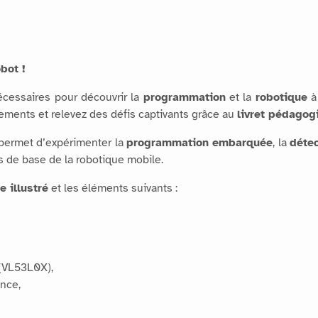
bot !
cessaires pour découvrir la
programmation
et la
robotique
à 
ments et relevez des défis captivants grâce au
livret pédagog
t permet d’expérimenter la
programmation embarquée
, la
détec
es de base de la robotique mobile.
e illustré
et les éléments suivants :
 (VL53L0X),
ence,