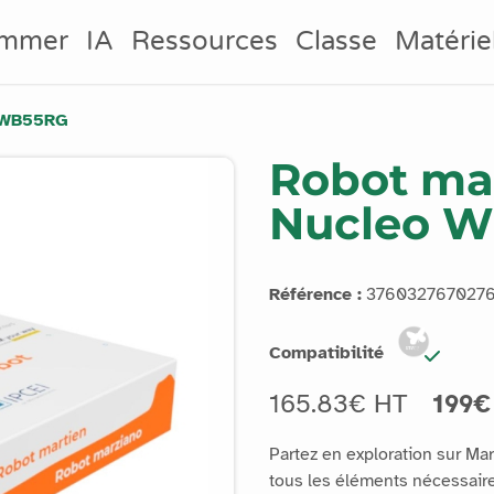
ammer
IA
Ressources
Classe
Matérie
o WB55RG
Robot mar
Nucleo 
Référence :
376032767027
Compatibilité
165.83€ HT
199€
Partez en exploration sur Ma
tous les éléments nécessaire