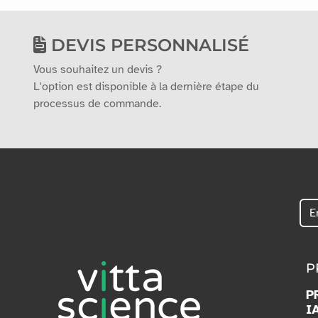
DEVIS PERSONNALISÉ
Vous souhaitez un devis ?
L'option est disponible à la dernière étape du
processus de commande.
P
P
I