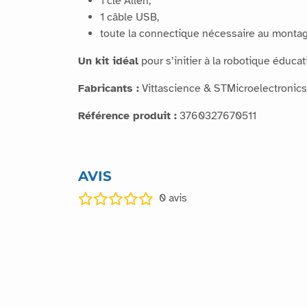
1 clé Allen,
1 câble USB,
toute la connectique nécessaire au montag
Un kit idéal
pour s’initier à la robotique éduca
Fabricants :
Vittascience & STMicroelectronics
Référence produit :
3760327670511
AVIS
0
avis