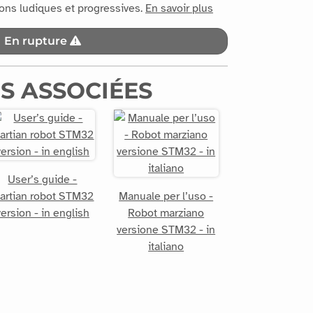
ions ludiques et progressives.
En savoir plus
En rupture
S ASSOCIÉES
User’s guide -
artian robot STM32
Manuale per l’uso -
version - in english
Robot marziano
versione STM32 - in
italiano