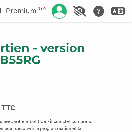
NEW
l
Premium
tien - version
WB55RG
6
 TTC
rs avec votre robot ! Ce kit complet comprend
s pour découvrir la programmation et la