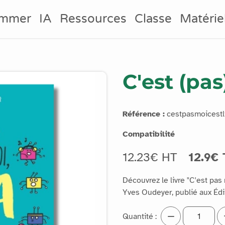
ammer
IA
Ressources
Classe
Matérie
C'est (pas
Référence :
cestpasmoicestli
Compatibilité
12.23€ HT
12.9€
Découvrez le livre "C'est pas m
Yves Oudeyer, publié aux Éd
Quantité :