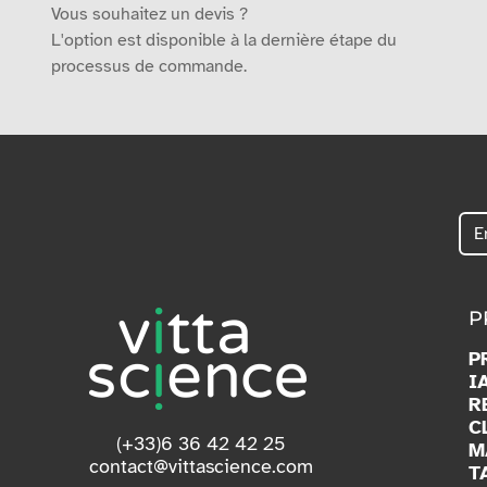
Vous souhaitez un devis ?
L'option est disponible à la dernière étape du
processus de commande.
P
P
I
R
C
(+33)6 36 42 42 25
M
contact@vittascience.com
T