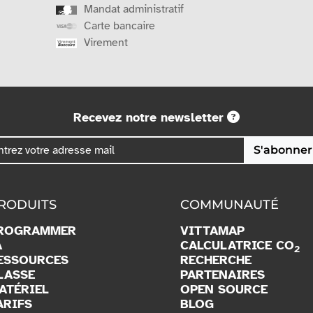
Mandat administratif
Carte bancaire
Virement
Recevez notre newsletter
S'abonner
RODUITS
COMMUNAUTÉ
ROGRAMMER
VITTAMAP
A
CALCULATRICE CO
2
ESSOURCES
RECHERCHE
LASSE
PARTENAIRES
ATÉRIEL
OPEN SOURCE
ARIFS
BLOG