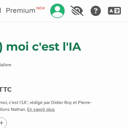
Gérez votre compte
NEW
l
Premium
) moi c'est l'IA
alivre
 TTC
oi, c'est l'IA", rédigé par Didier Roy et Pierre-
itions Nathan.
En savoir plus