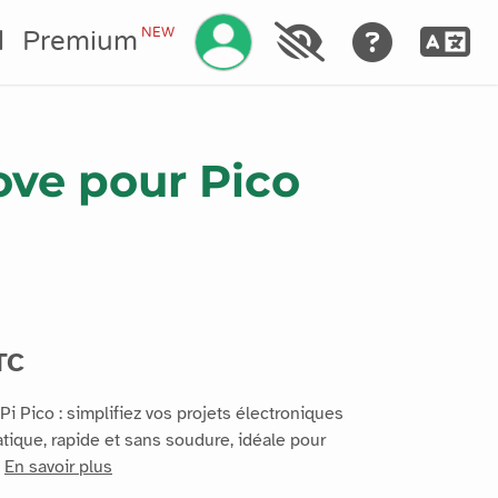
Gérez votre compte
NEW
l
Premium
ove pour Pico
TC
i Pico : simplifiez vos projets électroniques
atique, rapide et sans soudure, idéale pour
.
En savoir plus