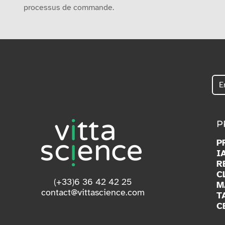
processus de commande.
P
P
I
R
C
(+33)6 36 42 42 25
M
contact@vittascience.com
T
C