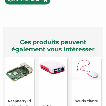
Ces produits peuvent
également vous intéresser
Raspberry Pi
Souris filaire
4 Modèle B -
Boitier pour
pour
4GB
Raspberry Pi4
Raspberry Pi