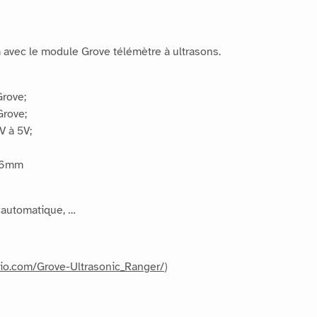
avec le module Grove télémètre à ultrasons.
Grove;
Grove;
V à 5V;
 16mm
e automatique, …
dio.com/Grove-Ultrasonic_Ranger/
)