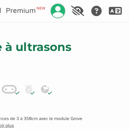
Gérez votre compte
NEW
l
Premium
 à ultrasons
ances de 3 à 350cm avec le module Grove
oir plus