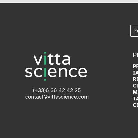
P
P
I
R
C
(+33)6 36 42 42 25
M
contact@vittascience.com
T
C