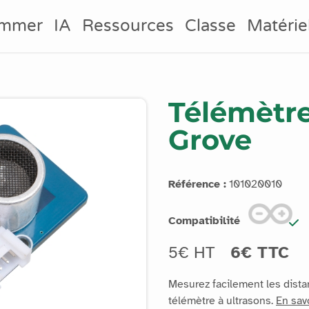
ammer
IA
Ressources
Classe
Matérie
Télémètre
Grove
Référence :
101020010
Compatibilité
5€ HT
6€ TTC
Mesurez facilement les dist
télémètre à ultrasons.
En sav