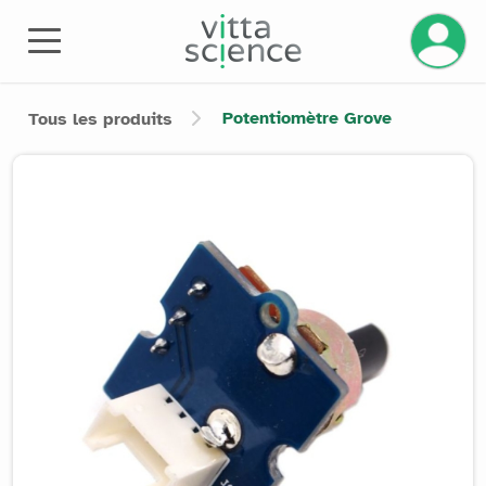
Gérez v
Potentiomètre Grove
Tous les produits
Product image slider