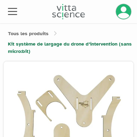
Gérez v
Tous les produits
Kit système de largage du drone d’intervention (sans
micro:bit)
Product image slider