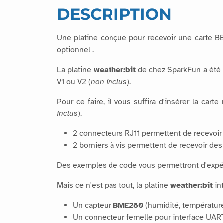
DESCRIPTION
Une platine conçue pour recevoir une carte B
optionnel .
La platine
weather:bit
de chez SparkFun a été 
V1 ou V2
(
non inclus
).
Pour ce faire, il vous suffira d'insérer la car
inclus
).
2 connecteurs RJ11 permettent de recevoir
2 borniers à vis permettent de recevoir de
Des exemples de code vous permettront d'expéri
Mais ce n'est pas tout, la platine
weather:bit
in
Un capteur
BME280
(humidité, températur
Un connecteur femelle pour interface UART