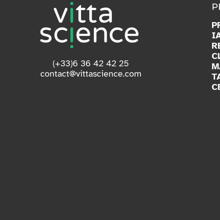
P
P
I
R
C
(+33)6 36 42 42 25
M
contact@vittascience.com
T
C