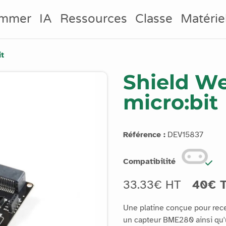
ammer
IA
Ressources
Classe
Matérie
it
Shield We
micro:bit
Référence :
DEV15837
Compatibilité
33.33€ HT
40€ 
Une platine conçue pour rece
un capteur BME280 ainsi qu'