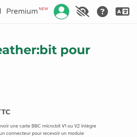
Gérez votre compte
NEW
l
Premium
ather:bit pour
TTC
voir une carte BBC micro:bit V1 ou V2 intègre
un connecteur pour recevoir un module