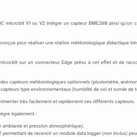
BC micro:bit V1 ou V2 intègre un capteur BME280 ainsi qu'un 
conçue pour réaliser une station météorologique didactique tr
te micro:bit sur un connecteur Edge prévu à cet effet et de rac
 des capteurs météorologiques optionnels (pluviomètre, anémom
s capteurs type environnementaux (humidité de sol et sonde de 
menter très facilement et rapidement ces différents capteurs.
tègre également :
e ambiante et pression atmosphérique).
 permettant de recevoir un module data logger (
non inclus
) pou