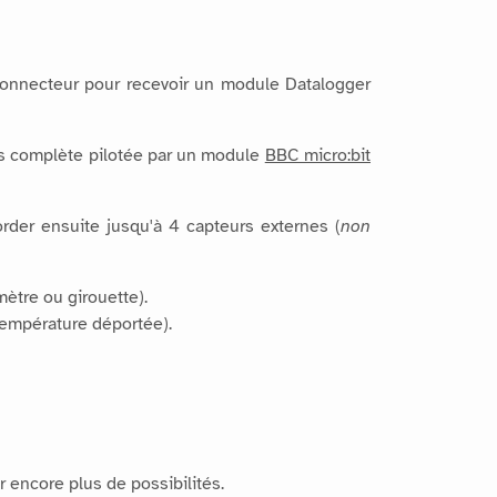
connecteur pour recevoir un module Datalogger
ès complète pilotée par un module
BBC micro:bit
corder ensuite jusqu'à 4 capteurs externes (
non
ètre ou girouette).
température déportée).
r encore plus de possibilités.