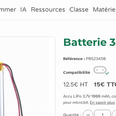
ammer
IA
Ressources
Classe
Matérie
Batterie 3
Référence :
PR523450
Compatibilité
12.5€ HT
15€ TT
Accu LiPo 3,7V 1000 mAh, co
pour micro:bit.
En savoir plus
Quantité :