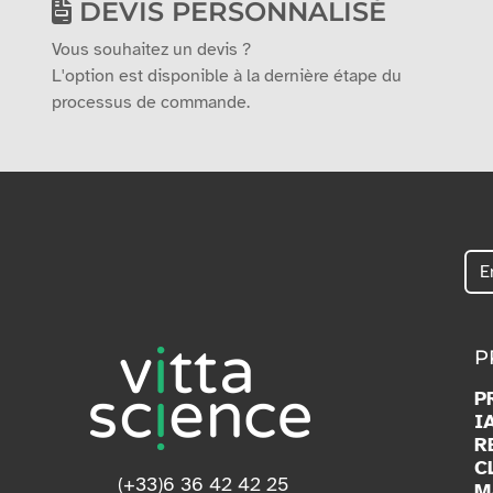
DEVIS PERSONNALISÉ
Vous souhaitez un devis ?
L'option est disponible à la dernière étape du
processus de commande.
P
P
I
R
C
(+33)6 36 42 42 25
M