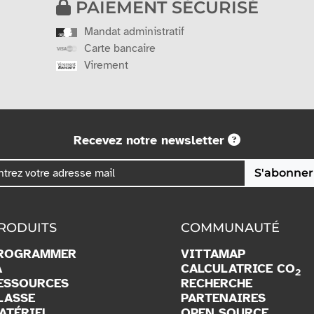
PAIEMENT SÉCURISÉ
Mandat administratif
Carte bancaire
Virement
Recevez notre newsletter
S'abonner
RODUITS
COMMUNAUTÉ
ROGRAMMER
VITTAMAP
A
CALCULATRICE CO
2
ESSOURCES
RECHERCHE
LASSE
PARTENAIRES
ATÉRIEL
OPEN SOURCE