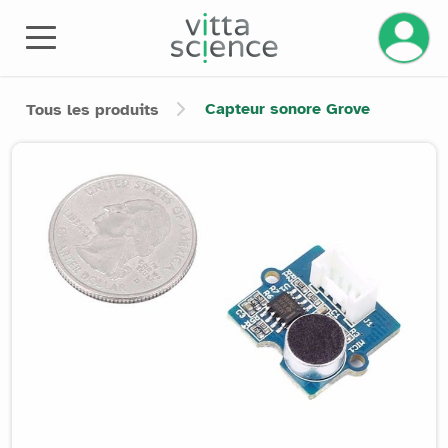
Gérez v
Capteur sonore Grove
Tous les produits
Product image slider