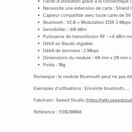
Facile d’utilisation grâce à la connectique 
Nécessite une extension de carte : Shield 
Capteur compatible avec toute carte de 5V
Bluetooth : V2.0 + Modulation EDR 3 Mbps
Sensibilité : -80 dBm
Puissance de transmission RF : +4 dBm ma
Débit en Bauds réglable
Débit de données : 2 Mbps
Dimensions du module : 40 mm x 20 mm x
Poids : 10g
Remarque : le module Bluetooth peut ne pas êtr
Exemples d’utilisations : Enceinte bluetooth, …
Fabricant : Seeed Studio (
https://wiki.seeedstu
Référence : 113020008