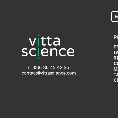
P
P
I
R
C
(+33)6 36 42 42 25
M
contact@vittascience.com
T
C