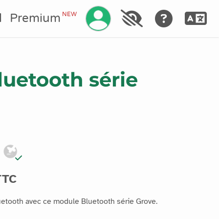
Gérez votre compte
NEW
l
Premium
uetooth série
TTC
uetooth avec ce module Bluetooth série Grove.