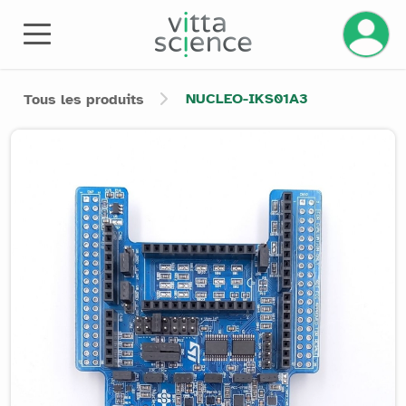
Gérez v
NUCLEO-IKS01A3
Tous les produits
Product image slider