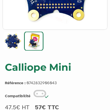
Calliope Mini
Référence :
0742832906043
Compatibilité
47.5€ HT
57€ TTC