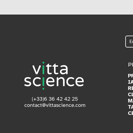
P
P
I
R
C
(+33)6 36 42 42 25
M
contact@vittascience.com
T
C