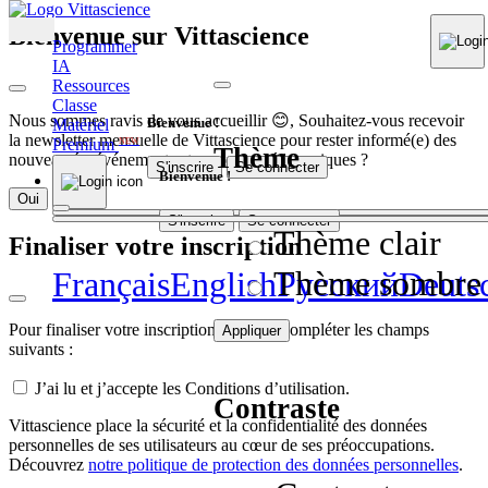
Bienvenue sur Vittascience
Programmer
IA
Ressources
Classe
Nous sommes ravis de vous accueillir 😊, Souhaitez-vous recevoir
Bienvenue !
Matériel
la newsletter mensuelle de Vittascience pour rester informé(e) des
Premium
NEW
Thème
nouveautés, événements et contenus pédagogiques ?
S'inscrire
Se connecter
Bienvenue !
Oui
Non
S'inscrire
Se connecter
Thème clair
Finaliser votre inscription
Thème sombre
Français
English
Pусский
Deuts
Pour finaliser votre inscription, veuillez compléter les champs
Appliquer
suivants :
J’ai lu et j’accepte les Conditions d’utilisation.
Contraste
Vittascience place la sécurité et la confidentialité des données
personnelles de ses utilisateurs au cœur de ses préoccupations.
Découvrez
notre politique de protection des données personnelles
.