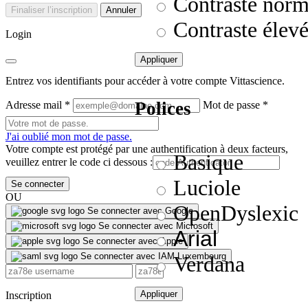
Contraste norm
Finaliser l’inscription
Annuler
Contraste élev
Login
Appliquer
Entrez vos identifiants pour accéder à votre compte Vittascience.
Polices
Adresse mail
*
Mot de passe
*
J'ai oublié mon mot de passe.
Votre compte est protégé par une authentification à deux facteurs,
Basique
veuillez entrer le code ci dessous :
Luciole
Se connecter
OU
OpenDyslexic
Se connecter avec Google
Se connecter avec Microsoft
Arial
Se connecter avec Apple
Se connecter avec IAM Luxembourg
Verdana
Appliquer
Inscription