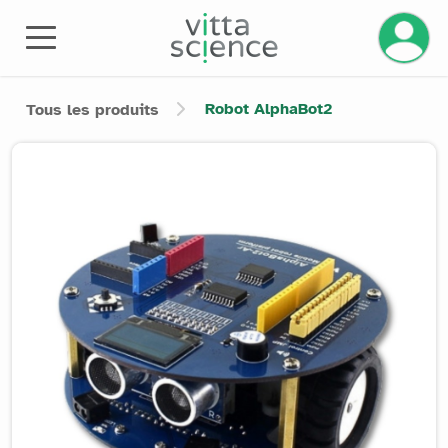
Gérez v
Robot AlphaBot2
Tous les produits
Product image slider