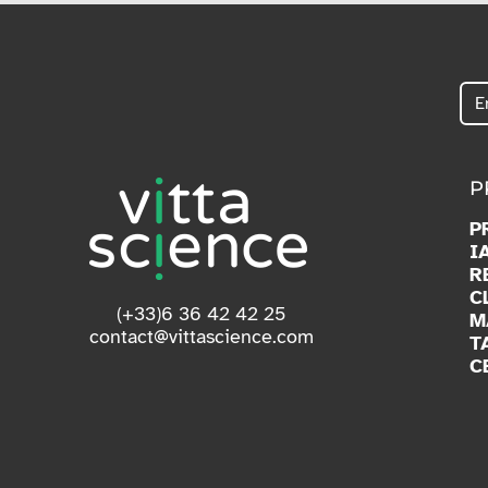
P
P
I
R
C
(+33)6 36 42 42 25
M
contact@vittascience.com
T
C