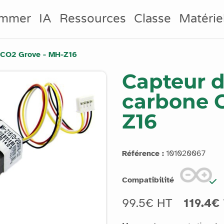
ammer
IA
Ressources
Classe
Matérie
 CO2 Grove - MH-Z16
Capteur d
carbone 
Z16
Référence :
101020067
Compatibilité
99.5€ HT
119.4€