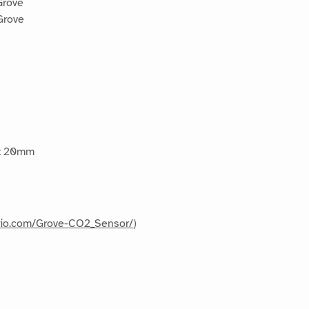
Grove
Grove
 x 20mm
udio.com/Grove-CO2_Sensor/
)