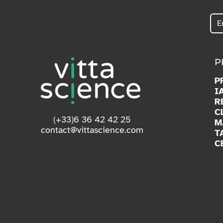
P
P
I
R
C
(+33)6 36 42 42 25
M
contact@vittascience.com
T
C