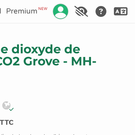
Gérez votre compte
NEW
l
Premium
e dioxyde de
CO2 Grove - MH-
 TTC