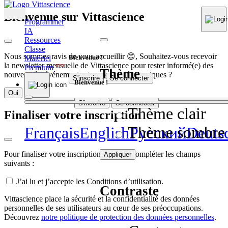
Bienvenue sur Vittascience
Programmer
IA
Ressources
Classe
Nous sommes ravis de vous accueillir 😊, Souhaitez-vous recevoir
Bienvenue !
Matériel
la newsletter mensuelle de Vittascience pour rester informé(e) des
Premium
NEW
Thème
nouveautés, événements et contenus pédagogiques ?
S'inscrire
Se connecter
Bienvenue !
Oui
Non
S'inscrire
Se connecter
Thème clair
Finaliser votre inscription
Thème sombre
Français
English
Pусский
Deuts
Pour finaliser votre inscription, veuillez compléter les champs
Appliquer
suivants :
J’ai lu et j’accepte les Conditions d’utilisation.
Contraste
Vittascience place la sécurité et la confidentialité des données
personnelles de ses utilisateurs au cœur de ses préoccupations.
Découvrez
notre politique de protection des données personnelles
.