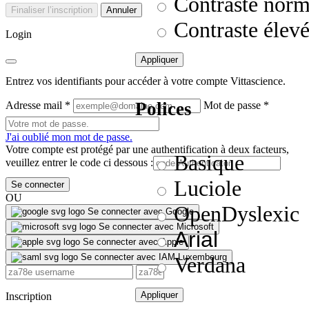
Contraste norm
Finaliser l’inscription
Annuler
Contraste élev
Login
Appliquer
Entrez vos identifiants pour accéder à votre compte Vittascience.
Polices
Adresse mail
*
Mot de passe
*
J'ai oublié mon mot de passe.
Votre compte est protégé par une authentification à deux facteurs,
Basique
veuillez entrer le code ci dessous :
Luciole
Se connecter
OU
OpenDyslexic
Se connecter avec Google
Se connecter avec Microsoft
Arial
Se connecter avec Apple
Se connecter avec IAM Luxembourg
Verdana
Appliquer
Inscription