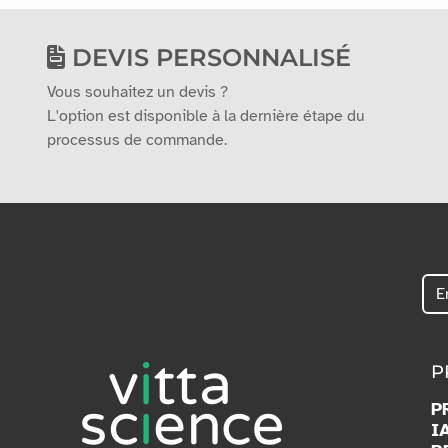
DEVIS PERSONNALISÉ
Vous souhaitez un devis ?
L'option est disponible à la dernière étape du
processus de commande.
P
P
I