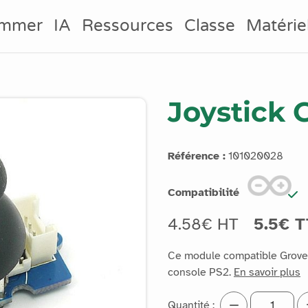
ammer
IA
Ressources
Classe
Matérie
Joystick 
Référence :
101020028
Compatibilité
4.58€ HT
5.5€ 
Ce module compatible Grove e
console PS2.
En savoir plus
Quantité :