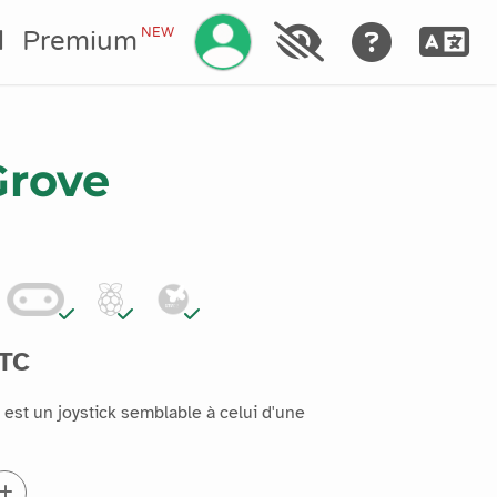
Gérez votre compte
NEW
l
Premium
Grove
TTC
st un joystick semblable à celui d'une