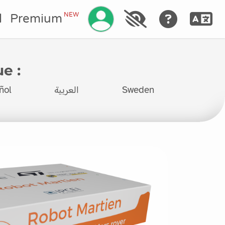
Gérez votre compte
NEW
l
Premium
e :
ñol
العربية
Sweden