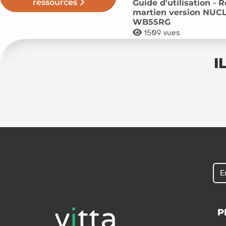
ressources
Guide d'utilisation - 
martien version NUC
WB55RG
1509
vues
I
P