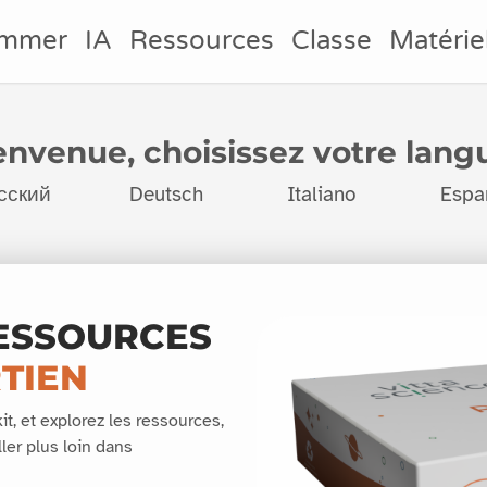
ammer
IA
Ressources
Classe
Matérie
envenue, choisissez votre langu
сский
Deutsch
Italiano
Espa
ESSOURCES
TIEN
 kit, et explorez les ressources,
ler plus loin dans