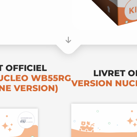
T OFFICIEL
LIVRET O
UCLEO WB55RG
VERSION NUC
NE VERSION)