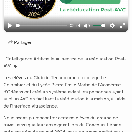
Play
02:54
Play
Mute
Settings
Ente
full
Partager
L'Intelligence Artificielle au service de la rééducation Post-
AVC 🧠
Les élèves du Club de Technologie du collège Le
Colombier et du Lycée Pierre Emile Martin de l'Académie
d'Orléans ont créé un système aidant les personnes ayant
subi un AVC en facilitant la rééducation à la maison, à l'aide
de l'interface Vittascience.
Nous avons pu rencontrer certains élèves du groupe de
travail ainsi que leur enseignant lors du Concours Lépine
qui s'est déroulé en mai 2024, nous en avons profité pour