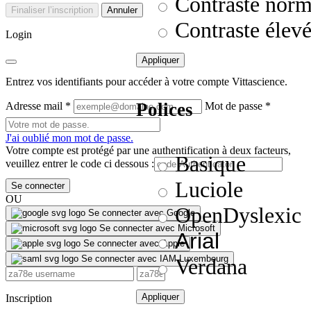
Contraste norm
Finaliser l’inscription
Annuler
Contraste élev
Login
Appliquer
Entrez vos identifiants pour accéder à votre compte Vittascience.
Polices
Adresse mail
*
Mot de passe
*
J'ai oublié mon mot de passe.
Votre compte est protégé par une authentification à deux facteurs,
Basique
veuillez entrer le code ci dessous :
Luciole
Se connecter
OU
OpenDyslexic
Se connecter avec Google
Se connecter avec Microsoft
Arial
Se connecter avec Apple
Se connecter avec IAM Luxembourg
Verdana
Appliquer
Inscription