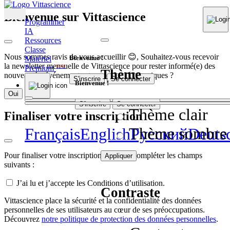
Bienvenue sur Vittascience
Programmer
IA
Ressources
Classe
Nous sommes ravis de vous accueillir 😊, Souhaitez-vous recevoir
Bienvenue !
Matériel
la newsletter mensuelle de Vittascience pour rester informé(e) des
Premium
NEW
Thème
nouveautés, événements et contenus pédagogiques ?
S'inscrire
Se connecter
Bienvenue !
Oui
Non
S'inscrire
Se connecter
Thème clair
Finaliser votre inscription
Thème sombre
Français
English
Pусский
Deuts
Pour finaliser votre inscription, veuillez compléter les champs
Appliquer
suivants :
J’ai lu et j’accepte les Conditions d’utilisation.
Contraste
Vittascience place la sécurité et la confidentialité des données
personnelles de ses utilisateurs au cœur de ses préoccupations.
Découvrez
notre politique de protection des données personnelles
.