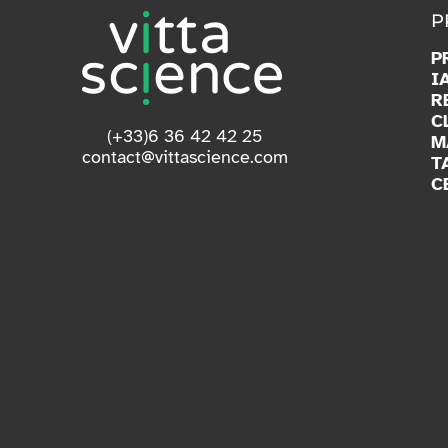
P
P
I
R
C
(+33)6 36 42 42 25
M
contact@vittascience.com
T
C