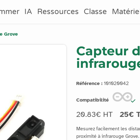
ammer
IA
Ressources
Classe
Matérie
ge Grove
Capteur d
infraroug
Référence :
101020042
Compatibilité
20.83€ HT
25€ 
Mesurez facilement les dista
proximité à infrarouge Grove