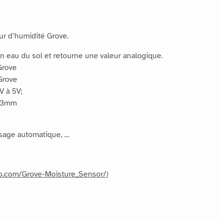
ur d’humidité Grove.
n eau du sol et retourne une valeur analogique.
Grove
Grove
V à 5V;
 13mm
osage automatique, …
dio.com/Grove-Moisture_Sensor/
)