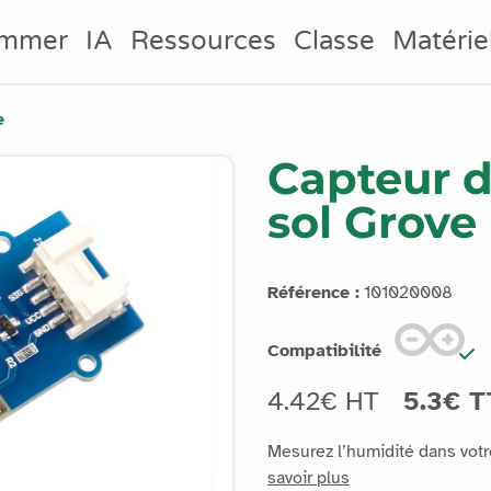
ammer
IA
Ressources
Classe
Matérie
e
Capteur d
sol Grove
Référence :
101020008
Compatibilité
4.42€ HT
5.3€ T
Mesurez l’humidité dans votr
savoir plus