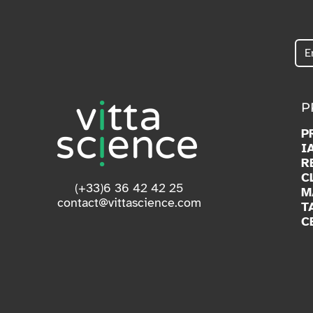
P
P
I
R
C
(+33)6 36 42 42 25
M
contact@vittascience.com
T
C