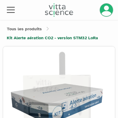
Gérez v
Tous les produits
Kit Alerte aération CO2 - version STM32 LoRa
Product image slider