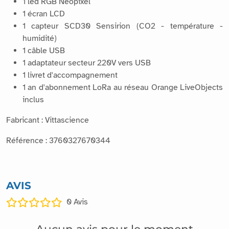
1 led RGB Neopixel
1 écran LCD
1 capteur SCD30 Sensirion (CO2 - température -
humidité)
1 câble USB
1 adaptateur secteur 220V vers USB
1 livret d'accompagnement
1 an d'abonnement LoRa au réseau Orange LiveObjects
inclus
Fabricant : Vittascience
Référence : 3760327670344
AVIS
0
Avis
Aucun avis pour le moment