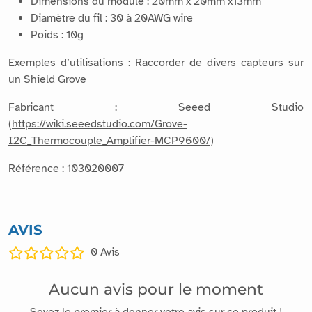
Pas du bornier : 3.5mm
Dimensions du module : 20mm x 20mm x13mm
Diamètre du fil : 30 à 20AWG wire
Poids : 10g
Exemples d’utilisations : Raccorder de divers capteurs sur
un Shield Grove
Fabricant : Seeed Studio
(
https://wiki.seeedstudio.com/Grove-
I2C_Thermocouple_Amplifier-MCP9600/
)
Référence : 103020007
AVIS
0
Avis