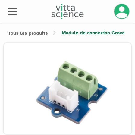
Gérez v
Module de connexion Grove
Tous les produits
Product image slider