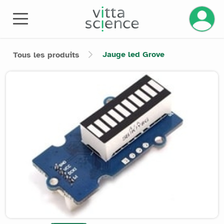
Gérez v
Jauge led Grove
Tous les produits
Product image slider