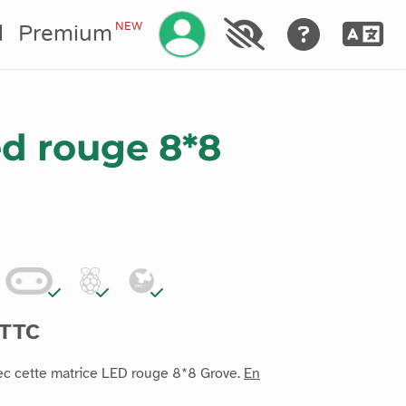
Gérez votre compte
NEW
l
Premium
ed rouge 8*8
 TTC
ec cette matrice LED rouge 8*8 Grove.
En