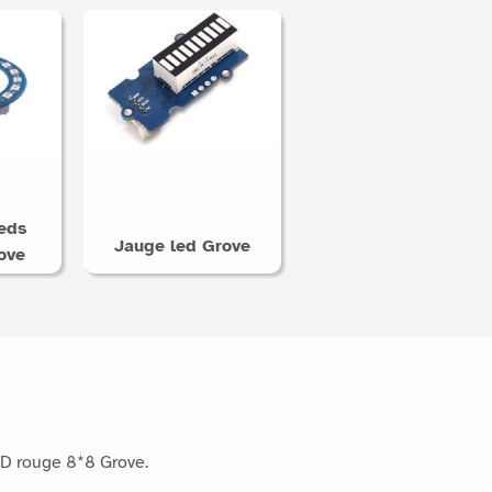
ts peuvent également vous
eds
Jauge led Grove
ove