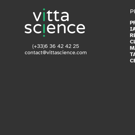
P
P
I
R
C
(+33)6 36 42 42 25
M
contact@vittascience.com
T
C