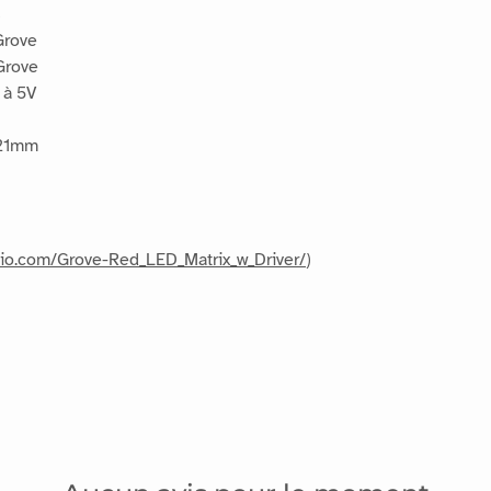
ED rouge 8*8 Grove.
s
Grove
Grove
 à 5V
 21mm
udio.com/Grove-Red_LED_Matrix_w_Driver/
)