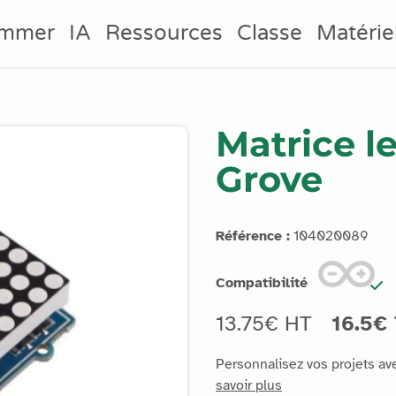
ammer
IA
Ressources
Classe
Matérie
Matrice l
Grove
Référence :
104020089
Compatibilité
13.75€ HT
16.5€
Personnalisez vos projets av
savoir plus