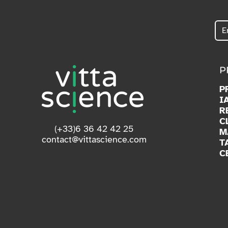
P
P
I
R
C
(+33)6 36 42 42 25
M
contact@vittascience.com
T
C