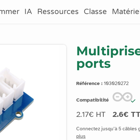
ammer
IA
Ressources
Classe
Matérie
Multiprise
ports
Référence :
103020272
Compatibilité
2.17€ HT
2.6€ T
Connectez jusqu’à 5 câbles g
plus