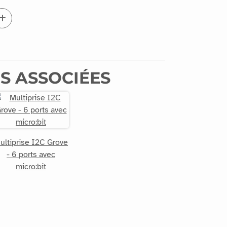
S ASSOCIÉES
ultiprise I2C Grove
- 6 ports avec
micro:bit