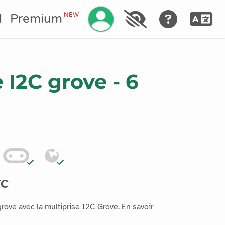
Gérez votre compte
NEW
l
Premium
 I2C grove - 6
TC
rove avec la multiprise I2C Grove.
En savoir