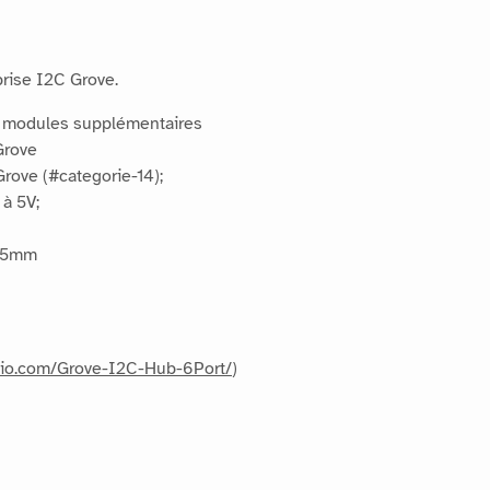
prise I2C Grove.
 3 modules supplémentaires
Grove
Grove (#categorie-14);
 à 5V;
 15mm
udio.com/Grove-I2C-Hub-6Port/
)