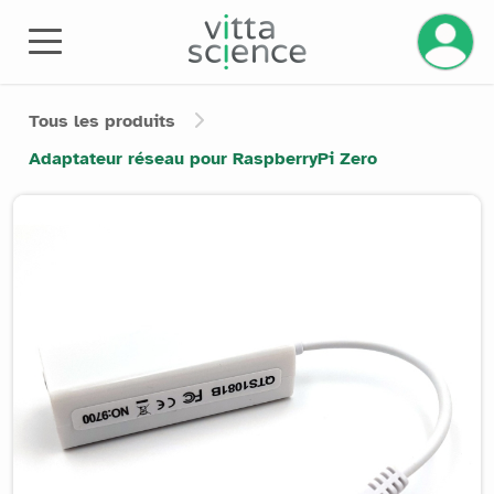
Gérez v
Tous les produits
Adaptateur réseau pour RaspberryPi Zero
Product image slider