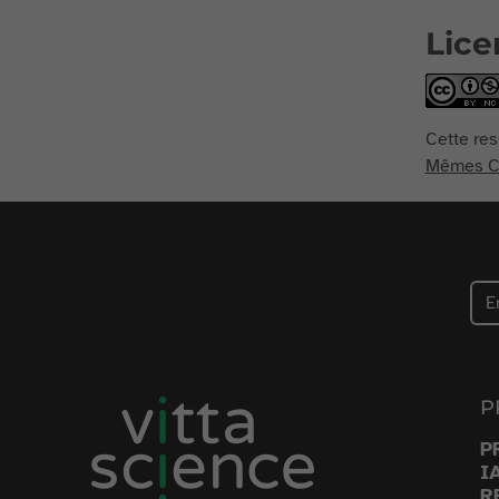
Lice
Cette res
Mêmes Co
P
P
I
R