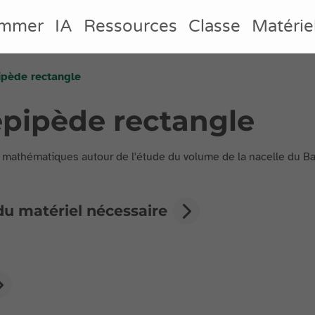
ammer
IA
Ressources
Classe
Matérie
ipède rectangle
épipède rectangle
s mathématiques autour de l'étude du volume de la nacelle du Bal
du matériel nécessaire