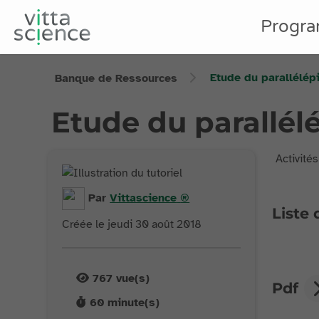
Progr
Etude du parallélép
Banque de Ressources
Etude du parallél
Activité
Par
Vittascience
®
Liste 
Créée le jeudi 30 août 2018
767
vue(s)
Pdf
60
minute(s)