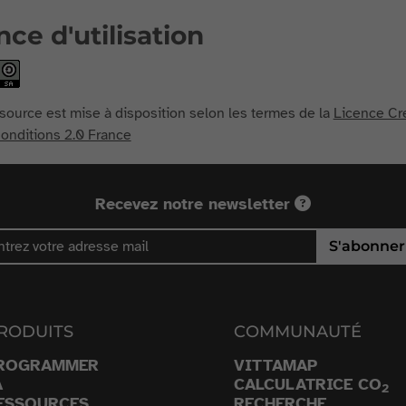
nce d'utilisation
source est mise à disposition selon les termes de la
Licence Cr
nditions 2.0 France
Recevez notre newsletter
S'abonner
RODUITS
COMMUNAUTÉ
ROGRAMMER
VITTAMAP
A
CALCULATRICE CO
2
ESSOURCES
RECHERCHE