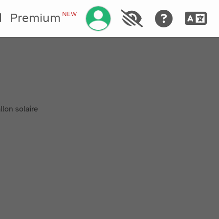
Gérez votre compte
NEW
l
Premium
lon solaire