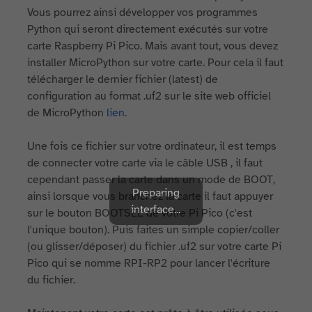
Vous pourrez ainsi développer vos programmes
Python qui seront directement exécutés sur votre
carte Raspberry Pi Pico. Mais avant tout, vous devez
installer MicroPython sur votre carte. Pour cela il faut
télécharger le dernier fichier (latest) de
configuration au format .uf2 sur le site web officiel
de MicroPython
lien
.
Une fois ce fichier sur votre ordinateur, il est temps
de connecter votre carte via le câble USB , il faut
cependant passer la carte dans un mode de BOOT,
Preparing
ainsi lorsque vous branchez la carte il faut appuyer
interface...
sur le bouton BOOTSEL de votre Pi Pico (c'est
l'unique bouton). Puis faites un simple copier/coller
(ou glisser/déposer) du fichier .uf2 sur votre carte Pi
Pico qui se nomme RPI-RP2 pour lancer l'écriture
du fichier.