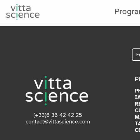
Progr
P
P
I
R
C
(+33)6 36 42 42 25
M
contact@vittascience.com
T
C