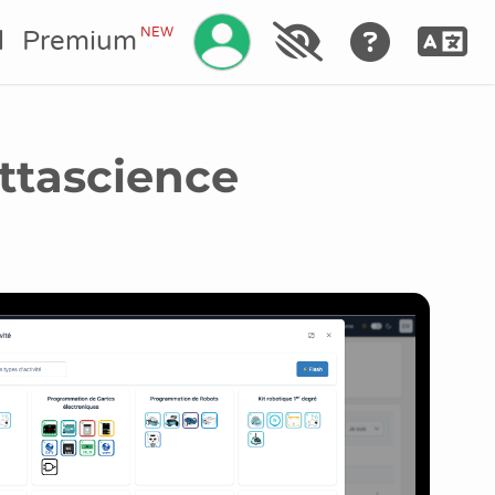
Gérez votre compte
NEW
l
Premium
ittascience