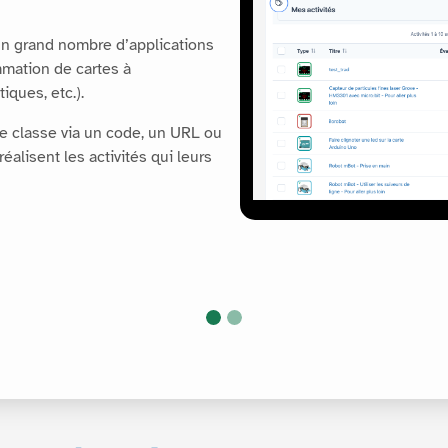
 de Capytale.
s libres et réutilisable dans la