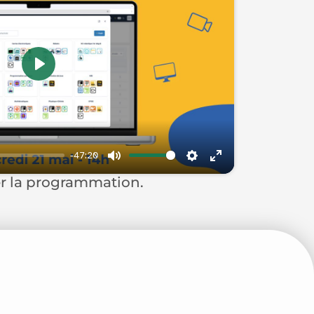
Play
-47:20
Mute
Settings
Enter
r la programmation.
fullscreen