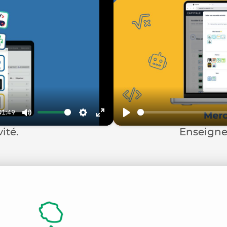
01:49
Mute
Settings
Enter
Play
ité.
Enseigne
fullscreen