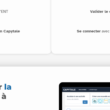
l’ENT
Valider le
on Capytale
Se connecter
avec 
r
la
 à