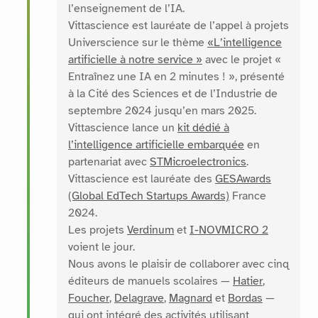
l’enseignement de l’IA.
Vittascience est lauréate de l’appel à projets
Universcience sur le thème
«L’intelligence
artificielle à notre service »
avec le projet «
Entraînez une IA en 2 minutes ! », présenté
à la Cité des Sciences et de l’Industrie de
septembre 2024 jusqu’en mars 2025.
Vittascience lance un
kit dédié à
l’intelligence artificielle embarquée
en
partenariat avec
STMicroelectronics
.
Vittascience est lauréate des
GESAwards
(Global EdTech Startups Awards)
France
2024.
Les projets
Verdinum
et
I-NOVMICRO 2
voient le jour.
Nous avons le plaisir de collaborer avec cinq
éditeurs de manuels scolaires —
Hatier
,
Foucher
,
Delagrave
,
Magnard
et
Bordas
—
qui ont intégré des activités utilisant