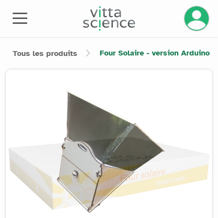
Gérez v
Four Solaire - version Arduino
Tous les produits
Product image slider