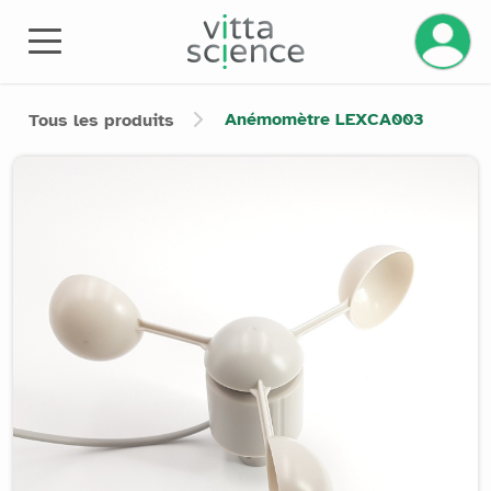
Gérez v
Anémomètre LEXCA003
Tous les produits
Product image slider