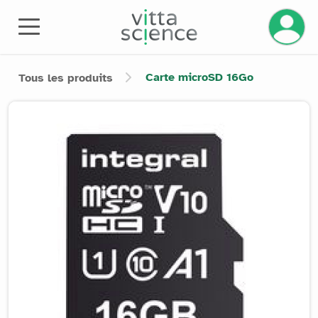
Gérez v
Carte microSD 16Go
Tous les produits
Product image slider