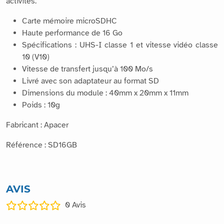
Augmentez la durée d’enregistrement de vos projets, ou
fournissez à votre Raspberry la mémoire suffisante pour vos
activités.
Carte mémoire microSDHC
Haute performance de 16 Go
Spécifications : UHS-I classe 1 et vitesse vidéo classe
10 (V10)
Vitesse de transfert jusqu’à 100 Mo/s
Livré avec son adaptateur au format SD
Dimensions du module : 40mm x 20mm x 11mm
Poids : 10g
Fabricant : Apacer
Référence : SD16GB
AVIS