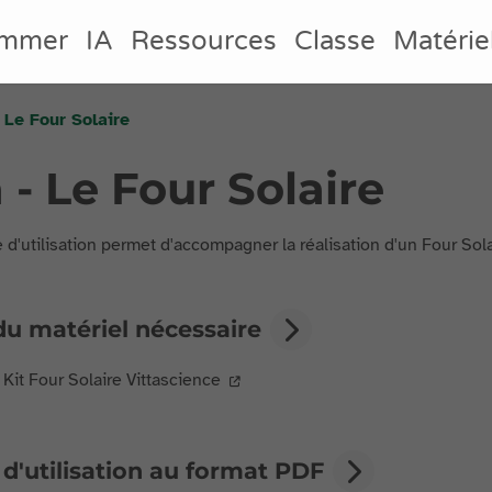
ammer
IA
Ressources
Classe
Matérie
- Le Four Solaire
 - Le Four Solaire
 d'utilisation permet d'accompagner la réalisation d'un Four Sola
du matériel nécessaire
Kit Four Solaire Vittascience
d'utilisation au format PDF