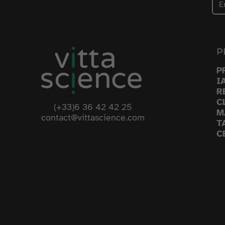
P
P
I
R
C
(+33)6 36 42 42 25
M
contact@vittascience.com
T
C