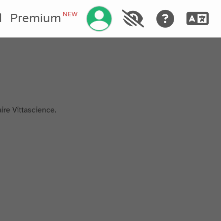
Gérez votre compte
NEW
l
Premium
ire Vittascience.