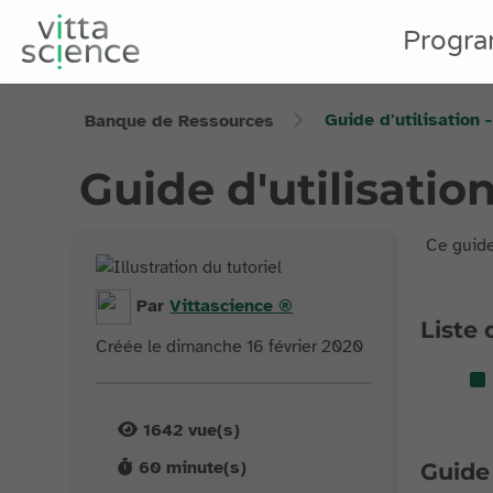
Progr
Guide d'utilisation 
Banque de Ressources
Guide d'utilisation
Ce guide
Par
Vittascience
®
Liste 
Créée le dimanche 16 février 2020
1642
vue(s)
60
minute(s)
Guide 