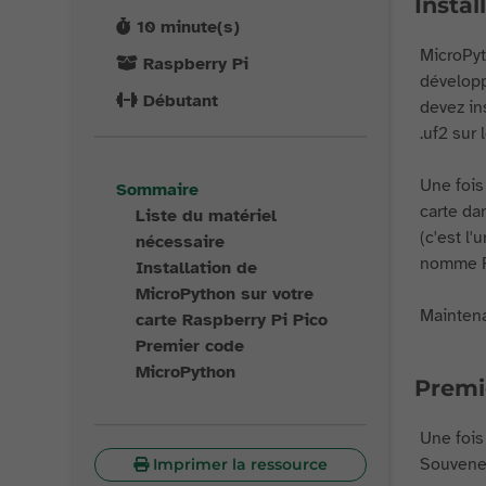
Instal
10
minute(s)
MicroPyt
Raspberry Pi
développ
Débutant
devez ins
.uf2 sur
Une fois 
Sommaire
carte da
Liste du matériel
(c'est l'
nécessaire
nomme RP
Installation de
MicroPython sur votre
Maintena
carte Raspberry Pi Pico
Premier code
MicroPython
Premi
Une fois
Souvenez
Imprimer la ressource