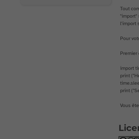
Tout com
"import" 
l'import
Pour votr
Premier 
import t
print ("H
time.sle
print ("S
Vous êtes
Lice