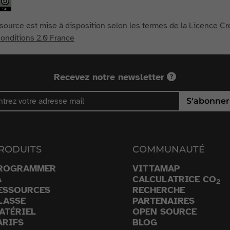
source est mise à disposition selon les termes de la
Licence Cr
nditions 2.0 France
Recevez notre newsletter
S'abonner
RODUITS
COMMUNAUTÉ
ROGRAMMER
VITTAMAP
A
CALCULATRICE CO
2
ESSOURCES
RECHERCHE
LASSE
PARTENAIRES
ATÉRIEL
OPEN SOURCE
ARIFS
BLOG