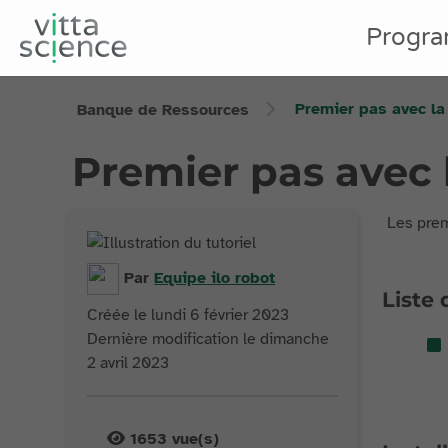
Progr
Premier pas avec la
Banque de Ressources
Premier pas avec 
Les prem
Par
Equipe
ilo robot
Liste 
Créée le lundi 6 février 2023
Dernière modification le dimanche
2 avril 2023
1653
vue(s)