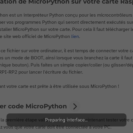
lation de MicroPython sur votre carte Ras
hon est un interpréteur Python conçu pour les microcontrôleurs
er vos programmes Python qui seront directement exécutés sur vo
taller MicroPython sur votre carte. Pour cela il faut télécharger l
 le site web officiel de MicroPython
lien
.
ce fichier sur votre ordinateur, il est temps de connecter votre c
ns un mode de BOOT, ainsi lorsque vous branchez la carte il fau
unique bouton). Puis faites un simple copier/coller (ou glisser/dép
I-RP2 pour lancer l'écriture du fichier.
nt votre carte est prête à être utilisée sous MicroPython !
er code MicroPython
 la première étape validée vous pouvez maintenant tester votre c
Preparing interface...
 vous que votre carte doit être connectée à votre PC.