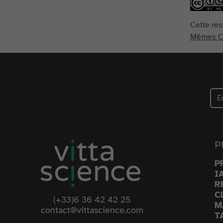
Cette res
Mêmes Co
P
P
I
R
C
(+33)6 36 42 42 25
M
contact@vittascience.com
T