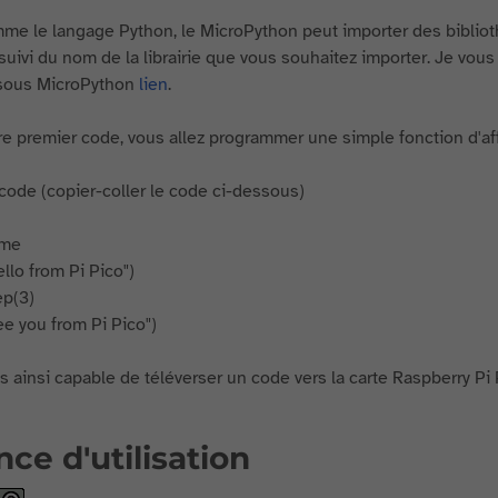
me le langage Python, le MicroPython peut importer des bibliothè
suivi du nom de la librairie que vous souhaitez importer. Je vous 
 sous MicroPython
lien
.
e premier code, vous allez programmer une simple fonction d'affic
code (copier-coller le code ci-dessous)
ime
ello from Pi Pico")
ep(3)
ee you from Pi Pico")
 ainsi capable de téléverser un code vers la carte Raspberry Pi P
nce d'utilisation