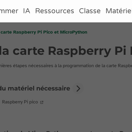
ammer
IA
Ressources
Classe
Matérie
 carte Raspberry Pi Pico et MicroPython
la carte Raspberry Pi
ières étapes nécessaires à la programmation de la carte Raspbe
du matériel nécessaire
Raspberry Pi pico