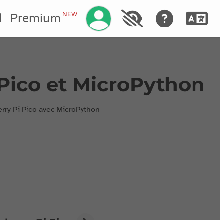
NEW
l
Premium
 Pico et MicroPython
rry Pi Pico avec MicroPython