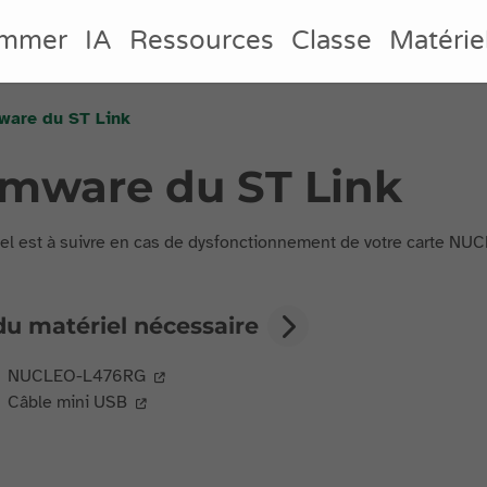
ammer
IA
Ressources
Classe
Matérie
mware du ST Link
irmware du ST Link
iel est à suivre en cas de dysfonctionnement de votre carte 
du matériel nécessaire
NUCLEO-L476RG
Câble mini USB