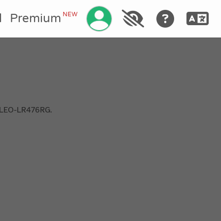
Gérez votre compte
NEW
l
Premium
NUCLEO-LR476RG.