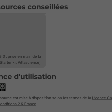
ources conseillées
é 0 : prise en main de la
(Starter kit Vittascience)
nce d'utilisation
source est mise à disposition selon les termes de la
Licence Cr
nditions 2.0 France