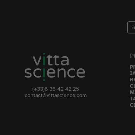
P
P
I
R
C
(+33)6 36 42 42 25
M
contact@vittascience.com
T
C