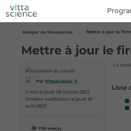
Progr
Mettre à jour le fir
Banque de Ressources
Mettre à jour le f
Ce tutor
Par
Vittascience
®
Liste 
Créée le jeudi 20 octobre 2022
Dernière modification le jeudi 10
août 2023
798
vue(s)