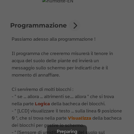
Programmazione
Passiamo adesso alla programmazione !
Il programma che creeremo misurerà il tenore in
acqua del suolo delle piante ed invierà un
messaggio sullo schermo per indicarti che è il
momento di annaffiare.
Ci serviremo di molti blocchi :
- " se ... allora ... altrimenti se.... allora " che si trova
nella parte
Logica
della bacheca dei blocchi.
- " [LCD] visualizzare il testo ... sulla linea 0 posizione
0 ", che si trova nella parte
Visualizza
della bacheca
dei blocchi per gestire lo schermo.
Preparing
- " [Sensore di umidità] umidità del suolo sul