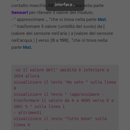
interface...
contatto maschio A0 ", che si trova nella parte
Sensori
per rilevare il valore del modulo.
- " approssimare ... "che si trova nella parte
Mat
.
- " trasformare il valore (umidità del suolo) da [
(valore del sensore nell'aria ) a (valore del sensore
nell'acqua ) ] verso [0 a 100] . "che si trova nella
parte
Mat
.
-se il valore dell' umidità è inferiore a
1024 allora
visualizzare il testo "Ho sete " sulla linea
0
visualizzare il testo " (approssimare -
trasformare il valore da 0 a 4095 verso 0 a
100) % " sulla linea 1
- altrimenti
visualizzare il testo "Tutto bene" sulla
linea 0