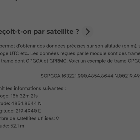
çoit-t-on par satellite ?
ermet d'obtenir des données précises sur son altitude (en m), sa
orloge UTC etc.. Les données reçues par le module sont des tram
 trame dont GPGGA et GPRMC. Voici un exemple de trame GPGGA
$GPGGA,163221.000,4854.8644,N,00219.4940
nit les informations suivantes :
loge: 16h 32m 21s
itude: 4854.8644 N
gitude: 219.4940 E
re de satellites utilisés: 9
tude: 52.1 m