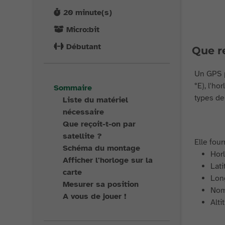
20
minute(s)
Micro:bit
Débutant
Que re
Un GPS p
°E), l'h
Sommaire
types de
Liste du matériel
nécessaire
Que reçoit-t-on par
satellite ?
Elle four
Schéma du montage
Hor
Afficher l'horloge sur la
Lat
carte
Lon
Mesurer sa position
Nomb
A vous de jouer !
Alti