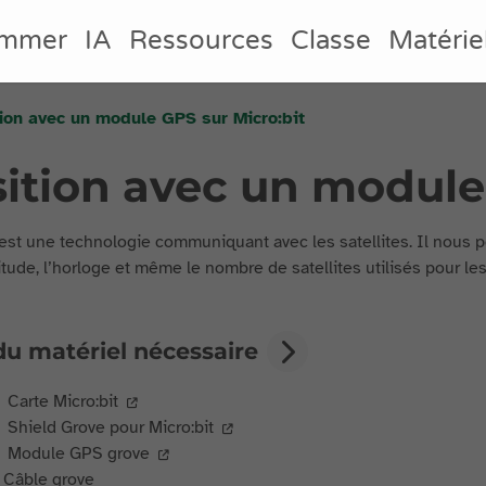
ammer
IA
Ressources
Classe
Matérie
ion avec un module GPS sur Micro:bit
ition avec un module 
st une technologie communiquant avec les satellites. Il nous p
titude, l’horloge et même le nombre de satellites utilisés pour le
du matériel nécessaire
Carte Micro:bit
Shield Grove pour Micro:bit
Module GPS grove
Câble grove