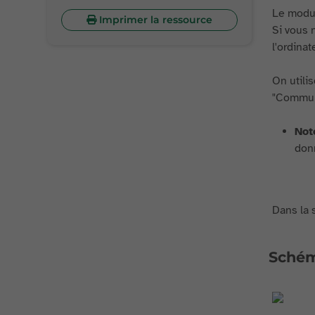
Le modul
Imprimer la ressource
Si vous 
l'ordinat
On utili
"Commun
Not
donn
Dans la s
Sché