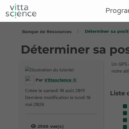
Progr
Déterminer sa posit
Banque de Ressources
Déterminer sa pos
Un GPS e
notre al
Par
Vittascience
®
Créée le samedi 10 août 2019
Liste 
Dernière modification le lundi 18
mai 2026
2586
vue(s)