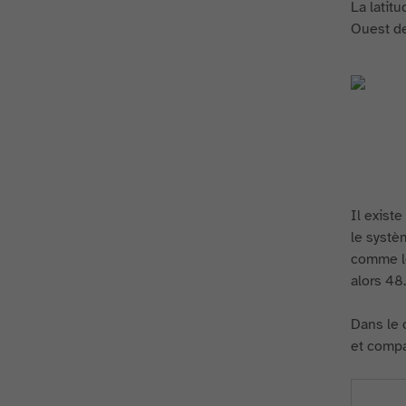
La latit
Ouest de
Il exist
le systè
comme lo
alors 48.
Dans le 
et compar