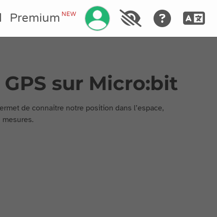
Gérez votre compte
NEW
l
Premium
GPS sur Micro:bit
ermet de connaitre notre position dans l’espace,
s mesures.