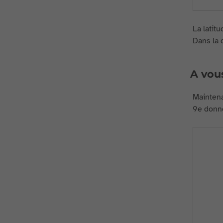
La latit
Dans la d
A vous
Maintena
9e donné