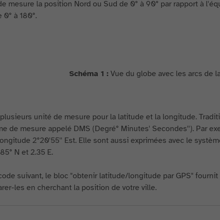
ude mesure la position Nord ou Sud de 0° à 90° par rapport à l'é
 0° à 180°.
Schéma 1 :
Vue du globe avec les arcs de la
e plusieurs unité de mesure pour la latitude et la longitude. Tra
me de mesure appelé DMS (Degré° Minutes' Secondes''). Par exe
ngitude 2°20'55'' Est. Elle sont aussi exprimées avec le système
85° N et 2.35 E.
code suivant, le bloc "obtenir latitude/longitude par GPS" fourni
er-les en cherchant la position de votre ville.