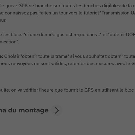
e grove GPS se branche sur toutes les broches digitales de la c
ne connaissez pas, faites un tour vers le tutoriel "Transmission
eur.
se les blocs "si une donnée gps est reçue dans .." et "obtenir DO
ication".
e:
Choisir "obtenir toute la trame" si vous souhaitez obtenir tou
ées renvoyées ne sont valides, retentez des mesures avec le GP
uite, on va vérifier l'heure que fournit le GPS en utilisant le bloc
ma du montage